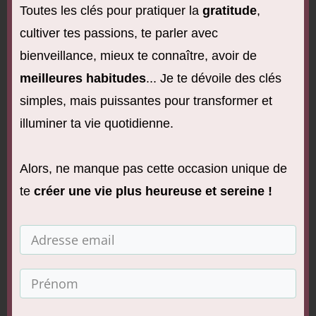
Toutes les clés pour pratiquer la
gratitude
,
fasse mal. Accepte que cela hante tes
cultiver tes passions, te parler avec
pensées.
bienveillance, mieux te connaître, avoir de
Aie confiance que, petit à petit, ces
meilleures habitudes
... Je te dévoile des clés
relations toxiques seront de moins en
simples, mais puissantes pour transformer et
moins présentes, de moins en moins
illuminer ta vie quotidienne.
pesantes dans ta vie.
Alors, ne manque pas cette occasion unique de
Un pas à la fois !
te
créer une vie plus heureuse
et sereine !
Souviens-toi que
la vie n’a pas à être
parfaite pour être belle.
Accepte le
cheminement, accepte le processus.
Les personnes qui ont lu cet article ont