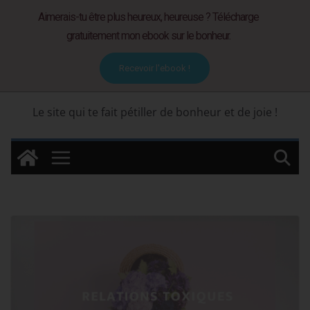
Skip
Aimerais-tu être plus heureux, heureuse ? Télécharge
Du bonheur et des
to
gratuitement mon ebook sur le bonheur.
content
livres…
Recevoir l'ebook !
Le site qui te fait pétiller de bonheur et de joie !