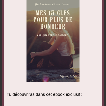
toujours évident de se relever.
C’est pourquoi il va falloir recommencer les
étapes 1, 2 et 3 encore et encore.
Reconnaitre de nouveau que notre relation
est toxique. Pardonner et se pardonner.
Puis, se libérer.
Dans la vie, il est nécessaire de faire les
choses encore et encore. D’y revenir et de
faire à nouveau. C’est normal.
Aussi, donne-toi du temps.
Tu découvriras dans cet ebook exclusif :
Ne t’en demande pas trop. Accepte que cela