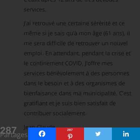
services.
J’ai retrouvé une certaine sérérité et ce
même si je sais qu’à mon âge (61 ans), il
me sera difficile de retrouver un nouvel
emploi. En attendant, pendant la crise et
le confinement COVID, J’offre mes
services bénévolement à des personnes
dans le besoin et à des organismes de
bienfaisance dans ma municipalité. C’est
gratifiant et je suis bien satisfait de
contribuer socialement.
Jean-Claude
287
287
Partages