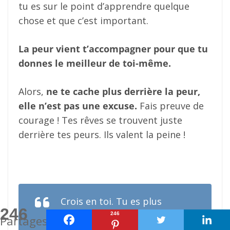
tu es sur le point d’apprendre quelque
chose et que c’est important.
La peur vient t’accompagner pour que tu
donnes le meilleur de toi-même.
Alors,
ne te cache plus derrière la peur,
elle n’est pas une excuse.
Fais preuve de
courage ! Tes rêves se trouvent juste
derrière tes peurs. Ils valent la peine !
Crois en toi. Tu es plus
246
courageux que tu ne le
246
Partages
penses, plus talentueux que